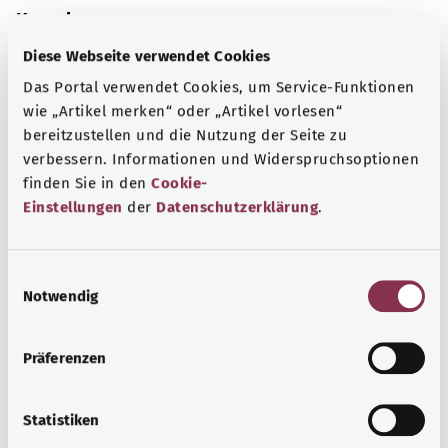
Kaynak
The explanations of ICD and OPS codes are provided by
Diese Webseite verwendet Cookies
the non-profit organization “Was hab’ ich?”
Das Portal verwendet Cookies, um Service-Funktionen
gemeinnützige GmbH on behalf of the Federal Ministry of
wie „Artikel merken“ oder „Artikel vorlesen“
Health (BMG).
bereitzustellen und die Nutzung der Seite zu
verbessern. Informationen und Widerspruchsoptionen
finden Sie in den
Cookie-
Einstellungen
der
Datenschutzerklärung
.
Başa dön
E
Notwendig
i
n
gesund.bund.de
w
Federal Sağlık Bakanlığı'nın
Präferenzen
i
bir hizmetidir.
l
l
Statistiken
i