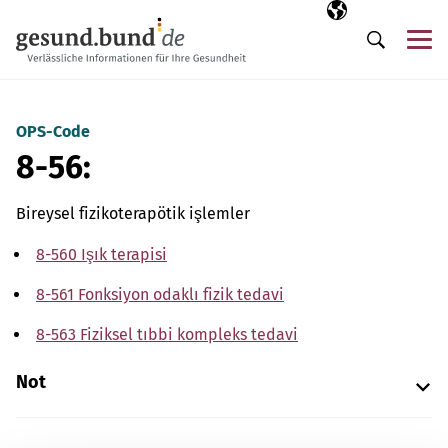
Gezinme menüsünü atla
Seçili dil
TR
Me
Arama
OPS-Code
8-56:
Bireysel fizikoterapötik işlemler
8-560 Işık terapisi
8-561 Fonksiyon odaklı fizik tedavi
8-563 Fiziksel tıbbi kompleks tedavi
Not