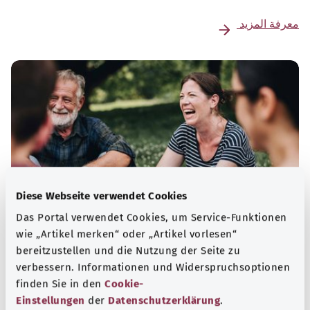
معرفة المزيد
Diese Webseite verwendet Cookies
Das Portal verwendet Cookies, um Service-Funktionen
wie „Artikel merken“ oder „Artikel vorlesen“
Selbsthilfe
bereitzustellen und die Nutzung der Seite zu
verbessern. Informationen und Widerspruchsoptionen
Selbsthilfegruppen bieten Austausch und Unterstützung
finden Sie in den
Cookie-
für Menschen mit chronischen Erkrankungen,
Einstellungen
der
Datenschutzerklärung
.
Suchtproblemen, Behinderungen und seelischen