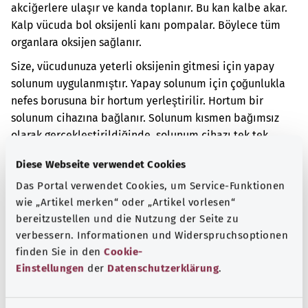
akciğerlere ulaşır ve kanda toplanır. Bu kan kalbe akar.
Kalp vücuda bol oksijenli kanı pompalar. Böylece tüm
organlara oksijen sağlanır.
Size, vücudunuza yeterli oksijenin gitmesi için yapay
solunum uygulanmıştır. Yapay solunum için çoğunlukla
nefes borusuna bir hortum yerleştirilir. Hortum bir
solunum cihazına bağlanır. Solunum kısmen bağımsız
olarak gerçekleştirildiğinde, solunum cihazı tek tek
nefesleri destekleyebilir. Cihaz başlamış olan bir nefes
Diese Webseite verwendet Cookies
alma eylemine yanıt verir ve destekleyici olarak
Das Portal verwendet Cookies, um Service-Funktionen
akciğere hava üfler.
wie „Artikel merken“ oder „Artikel vorlesen“
Ek kodlar
bereitzustellen und die Nutzung der Seite zu
verbessern. Informationen und Widerspruchsoptionen
finden Sie in den
Cookie-
Einstellungen
der
Datenschutzerklärung
.
Not