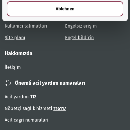
Yardımcı bağlantılar
Hizmet
l
Ablehnen
Konulara genel bakış
Danışma ve yardım
Kullanıcı talimatları
Engelsiz erişim
Site planı
Engel bildirin
Hakkımızda
İletişim
Önemli acil yardım numaraları
Acil yardım
112
Nöbetçi sağlık hizmeti
116117
Acil cagri numaralari