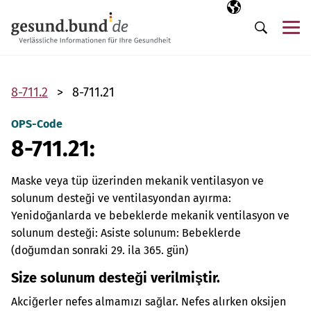
Gezinme menüsünü atla
Seçili dil
TR
Me
Arama
8-711.2
8-711.21
OPS-Code
8-711.21:
Maske veya tüp üzerinden mekanik ventilasyon ve
solunum desteği ve ventilasyondan ayırma:
Yenidoğanlarda ve bebeklerde mekanik ventilasyon ve
solunum desteği: Asiste solunum: Bebeklerde
(doğumdan sonraki 29. ila 365. gün)
Size solunum desteği verilmiştir.
Akciğerler nefes almamızı sağlar. Nefes alırken oksijen