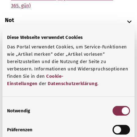
365. gün)
Not
Diese Webseite verwendet Cookies
Kaynak
Das Portal verwendet Cookies, um Service-Funktionen
wie „Artikel merken“ oder „Artikel vorlesen“
The explanations of ICD and OPS codes are provided by
bereitzustellen und die Nutzung der Seite zu
the non-profit organization “Was hab’ ich?”
verbessern. Informationen und Widerspruchsoptionen
gemeinnützige GmbH on behalf of the Federal Ministry of
finden Sie in den
Cookie-
Health (BMG).
Einstellungen
der
Datenschutzerklärung
.
E
Notwendig
i
n
Başa dön
w
Präferenzen
i