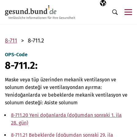
Gezinme menüsünü atla
Seçili dil
TR
Me
Arama
8-711
8-711.2
OPS-Code
8-711.2:
Maske veya tüp üzerinden mekanik ventilasyon ve
solunum desteği ve ventilasyondan ayırma:
Yenidoğanlarda ve bebeklerde mekanik ventilasyon ve
solunum desteği: Asiste solunum
8-711.20 Yeni doğanlarda (doğumdan sonraki 1. ila
28. gün)
8-711.21 Bebeklerde (doğumdan sonraki 29. ila