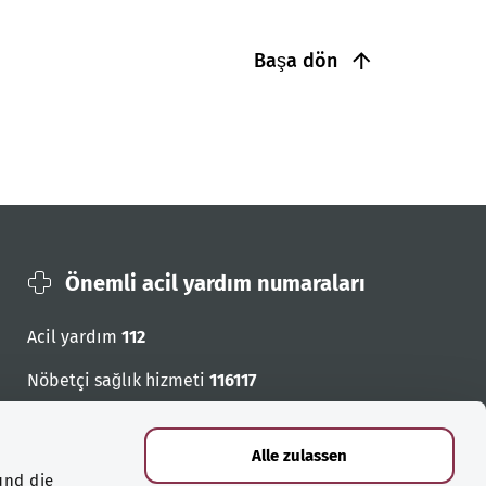
Başa dön
Önemli acil yardım numaraları
Acil yardım
112
Nöbetçi sağlık hizmeti
116117
Acil cagri numaralari
Alle zulassen
und die