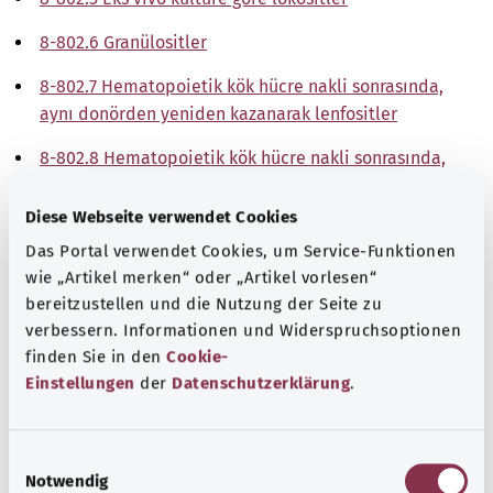
8-802.6 Granülositler
8-802.7 Hematopoietik kök hücre nakli sonrasında,
aynı donörden yeniden kazanarak lenfositler
8-802.8 Hematopoietik kök hücre nakli sonrasında,
başka donörden yeniden kazanmadan lenfositler
Diese Webseite verwendet Cookies
Not
Das Portal verwendet Cookies, um Service-Funktionen
wie „Artikel merken“ oder „Artikel vorlesen“
bereitzustellen und die Nutzung der Seite zu
Kaynak
verbessern. Informationen und Widerspruchsoptionen
finden Sie in den
Cookie-
The explanations of ICD and OPS codes are provided by
Einstellungen
der
Datenschutzerklärung
.
the non-profit organization “Was hab’ ich?”
gemeinnützige GmbH on behalf of the Federal Ministry of
Health (BMG).
E
Notwendig
i