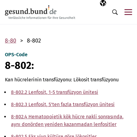
Gezinme menüsünü atla
Seçili dil
TR
Me
Arama
8-80
8-802
OPS-Code
8-802:
Kan hücrelerinin transfüzyonu: Lökosit transfüzyonu
8-802.2 Lenfosit, 1-5 transfüzyon ünitesi
8-802.3 Lenfosit, 5’ten fazla transfüzyon ünitesi
8-802.4 Hematopoietik kök hücre nakli sonrasında,
aynı donörden yeniden kazanmadan lenfositler
8-802.5 Eks vivo kültüre göre lökositler