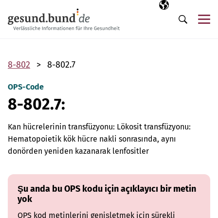
Gezinme menüsünü atla
Seçili dil
TR
Me
Arama
8-802
8-802.7
OPS-Code
8-802.7:
Kan hücrelerinin transfüzyonu: Lökosit transfüzyonu:
Hematopoietik kök hücre nakli sonrasında, aynı
donörden yeniden kazanarak lenfositler
Şu anda bu OPS kodu için açıklayıcı bir metin
yok
OPS kod metinlerini genişletmek için sürekli