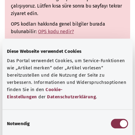
çalışıyoruz. Lütfen kısa süre sonra bu sayfayı tekrar
ziyaret edin.
OPS kodları hakkında genel bilgiler burada
bulunabilir:
OPS kodu nedir?
Diese Webseite verwendet Cookies
Not
Das Portal verwendet Cookies, um Service-Funktionen
wie „Artikel merken“ oder „Artikel vorlesen“
bereitzustellen und die Nutzung der Seite zu
Kaynak
verbessern. Informationen und Widerspruchsoptionen
finden Sie in den
Cookie-
The explanations of ICD and OPS codes are provided by
Einstellungen
der
Datenschutzerklärung
.
the non-profit organization “Was hab’ ich?”
gemeinnützige GmbH on behalf of the Federal Ministry of
Health (BMG). Unfortunately, no explanation is currently
E
available for this code.
Notwendig
i
n