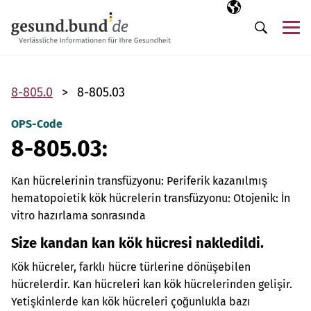
Gezinme menüsünü atla
Seçili dil
TR
Me
Arama
8-805.0
8-805.03
OPS-Code
8-805.03:
Kan hücrelerinin transfüzyonu: Periferik kazanılmış
hematopoietik kök hücrelerin transfüzyonu: Otojenik: İn
vitro hazırlama sonrasında
Size kandan kan kök hücresi nakledildi.
Kök hücreler, farklı hücre türlerine dönüşebilen
hücrelerdir. Kan hücreleri kan kök hücrelerinden gelişir.
Yetişkinlerde kan kök hücreleri çoğunlukla bazı