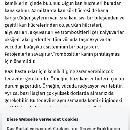
kemiklerin içinde bulunur. Olgun kan hücreleri buradan
kana salınır. Az miktarda kan kök hücresi de kana
karışır.
Diğer şeylerin yanı sıra kan, sıvı bir bileşenden ve
çeşitli kan hücrelerinden oluşur.
Kan hücreleri,
alyuvarları, akyuvarları ve trombositleri içerir.
Alyuvarlar
oksijeni akciğerlerden tüm vücuda taşır.
Akyuvarlar
vücudun bağışıklık sisteminin bir parçasıdır.
Patojenlerle savaşırlar.
Trombositler kanın pıhtılaşması
için önemlidir.
Bazı hastalıklar için kemik iliğine zarar verebilecek
tedaviler gerekebilir. Örneğin, bazı kanser türleri için bu
durum geçerlidir. Örneğin, vücuda radyasyon verilebilir.
Ayrıca, bazı ilaçları çok yüksek dozlarda almanız da
gerekebilir. Bu tedaviler aynı zamanda kemik iliğindeki
sağlıklı kan kök hücrelerine de zarar verir. Tedavi
öncesinde kandan sağlıklı kan kök hücreleri alınır.
Diese Webseite verwendet Cookies
Tedavi sonrasında daha önce kanınızdan alınan kan kök
Das Portal verwendet Cookies, um Service-Funktionen
hücreleri size geri verildi.