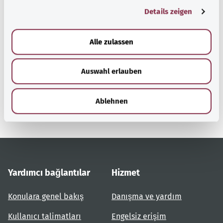
Details zeigen
s
a
u
Başa dön
Alle zulassen
s
w
Auswahl erlauben
a
gesund.bund.de
h
Federal Sağlık Bakanlığı'nın
bir hizmetidir.
l
Ablehnen
Yardımcı bağlantılar
Hizmet
Konulara genel bakış
Danışma ve yardım
Kullanıcı talimatları
Engelsiz erişim