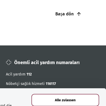
Başa dön
Önemli acil yardım numaraları
Acil yardım
112
Nöbetçi sağlık hizmeti
116117
Acil cagri numaralari
Alle zulassen
und die