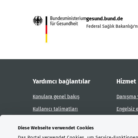
gesund.bund.de
Federal Sağlık Bakanlığı'nı
Yardımcı bağlantılar
Hizmet
Konulara genel bakış
Danışma 
Kullanıcı talimatları
Engelsiz 
Site planı
Engel bil
Diese Webseite verwendet Cookies
Das Portal verwendet Cookies, um Service-Funktionen 