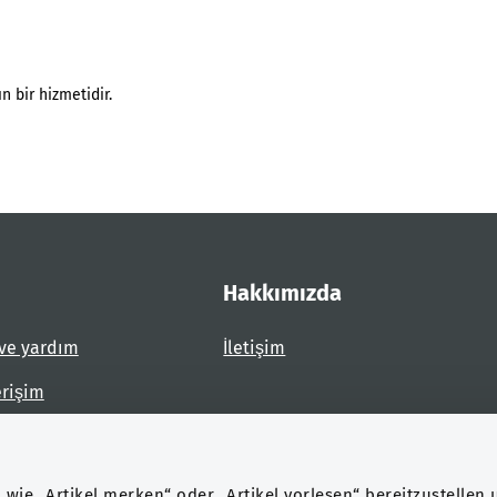
n bir hizmetidir.
Hakkımızda
ve yardım
İletişim
erişim
dirin
wie „Artikel merken“ oder „Artikel vorlesen“ bereitzustellen 