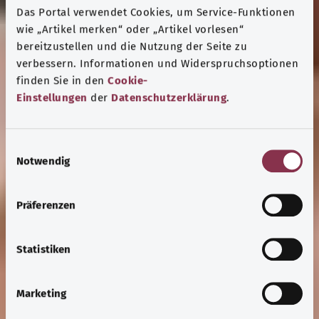
Das Portal verwendet Cookies, um Service-Funktionen
wie „Artikel merken“ oder „Artikel vorlesen“
bereitzustellen und die Nutzung der Seite zu
verbessern. Informationen und Widerspruchsoptionen
finden Sie in den
Cookie-
Einstellungen
der
Datenschutzerklärung
.
E
Notwendig
i
n
w
Präferenzen
i
l
l
Statistiken
i
g
Marketing
u
n