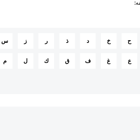
ه:
ح
خ
د
ذ
ر
ز
س
ع
غ
ف
ق
ك
ل
م