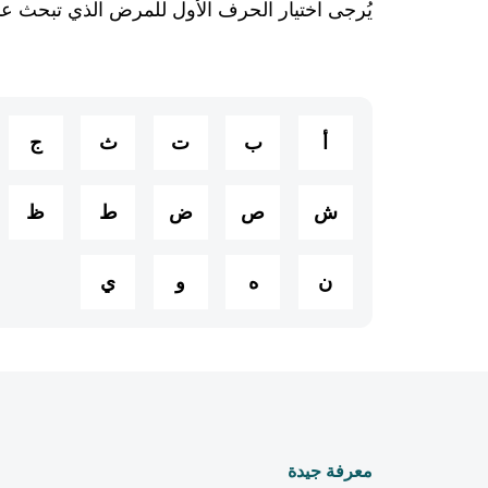
يُرجى اختيار الحرف الأول للمرض الذي تبحث عن
أ
ب
ت
ث
ج
ش
ص
ض
ط
ظ
ن
ه
و
ي
معرفة جيدة