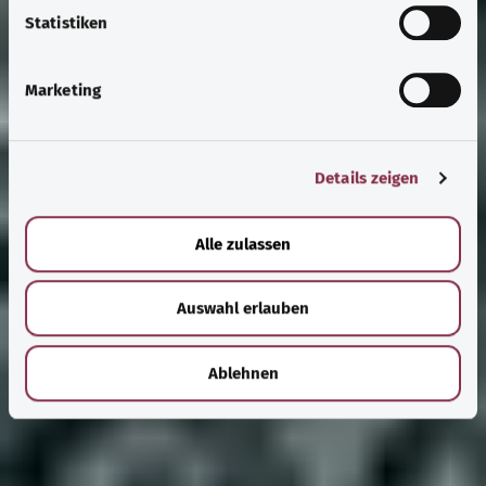
l
Statistiken
i
g
Marketing
u
n
g
Details zeigen
s
a
u
Alle zulassen
s
w
Auswahl erlauben
a
h
l
Ablehnen