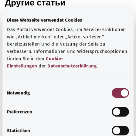
Другие статьи
Diese Webseite verwendet Cookies
Das Portal verwendet Cookies, um Service-Funktionen
wie „Artikel merken“ oder „Artikel vorlesen“
bereitzustellen und die Nutzung der Seite zu
verbessern. Informationen und Widerspruchsoptionen
finden Sie in den
Cookie-
Einstellungen
der
Datenschutzerklärung
.
E
Артроз тазобедренного сустава
Notwendig
i
(коксартроз)
n
w
Präferenzen
Артроз тазобедренного сустава часто начинается
i
незаметно. К первым признакам относится боль при
l
движении. Важнейшие меры включают в себя
l
Statistiken
двигательную терапию и прием обезболивающих из