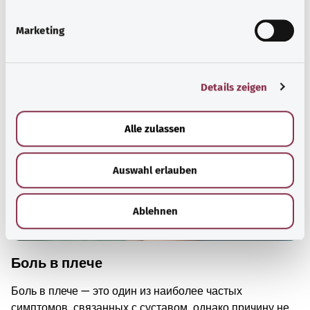
i
группы НПВС.
g
Marketing
u
Узнать больше
n
g
Details zeigen
s
a
u
Alle zulassen
s
w
Auswahl erlauben
a
h
l
Ablehnen
Боль в плече
Боль в плече — это один из наиболее частых
симптомов, связанных с суставом, однако причину не