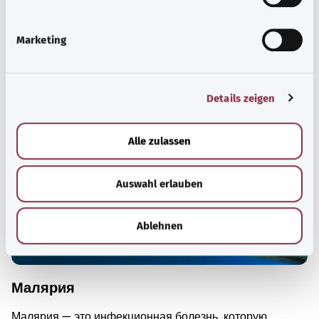
i
g
Marketing
u
Для хорошей осведомленности
n
Другие статьи
g
Details zeigen
s
a
u
Alle zulassen
s
w
Auswahl erlauben
a
h
l
Ablehnen
Малярия
Малярия — это инфекционная болезнь, которую