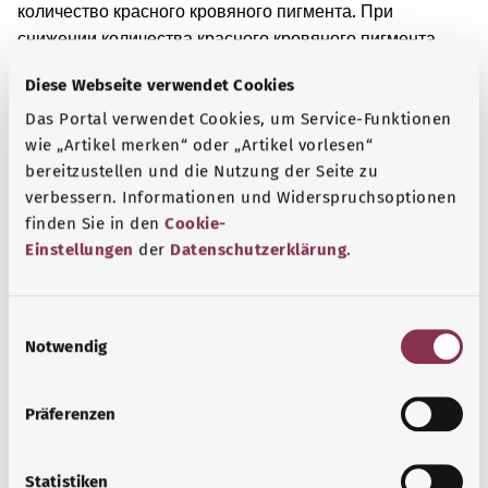
количество красного кровяного пигмента. При
снижении количества красного кровяного пигмента
ткани организма могут недостаточно снабжаться
Diese Webseite verwendet Cookies
кислородом. Если ребенок заразился возбудителями
Das Portal verwendet Cookies, um Service-Funktionen
заболеваний, у него может возникнуть диарея.
wie „Artikel merken“ oder „Artikel vorlesen“
Дополнительные обозначения
bereitzustellen und die Nutzung der Seite zu
verbessern. Informationen und Widerspruchsoptionen
finden Sie in den
Cookie-
Einstellungen
der
Datenschutzerklärung
.
Указание
E
Notwendig
i
Источник
n
Предоставлено некоммерческой организацией Was
w
Präferenzen
hab’ ich? GmbH по поручению Bundesministerium für
i
Gesundheit (BMG, Федеральное министерство
l
здравоохранения).
l
Statistiken