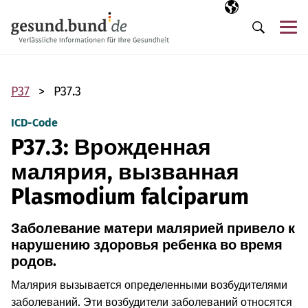
Пропустить навигацию
Выбранный язы
RU
М
Поиск
P37
P37.3
ICD-Code
P37.3: Врожденная
малярия, вызванная
Plasmodium falciparum
Заболевание матери малярией привело к
нарушению здоровья ребенка во время
родов.
Малярия вызывается определенными возбудителями
заболеваний. Эти возбудители заболеваний относятся