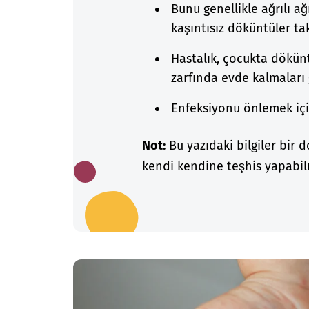
Bunu genellikle ağrılı ağ
kaşıntısız döküntüler ta
Hastalık, çocukta dökünt
zarfında evde kalmaları 
Enfeksiyonu önlemek için
Not:
Bu yazıdaki bilgiler bir 
kendi kendine teşhis yapabilm