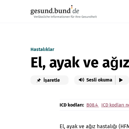
Gezinme menüsünü atla
Hastalıklar
El, ayak ve ağız
Sesli okuma
İşaretle
ICD kodları:
B08.4
ICD kodları n
El, ayak ve ağız hastalığı (HF