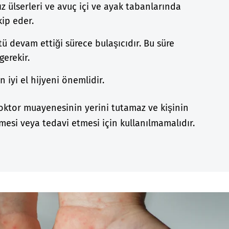
ız ülserleri ve avuç içi ve ayak tabanlarında
kip eder.
ü devam ettiği sürece bulaşıcıdır. Bu süre
gerekir.
 iyi el hijyeni önemlidir.
doktor muayenesinin yerini tutamaz ve kişinin
esi veya tedavi etmesi için kullanılmamalıdır.