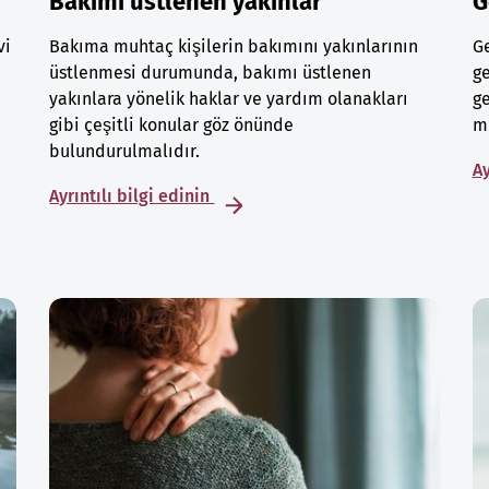
Bakımı üstlenen yakınlar
G
vi
Bakıma muhtaç kişilerin bakımını yakınlarının
Ge
üstlenmesi durumunda, bakımı üstlenen
ge
yakınlara yönelik haklar ve yardım olanakları
ge
gibi çeşitli konular göz önünde
mu
bulundurulmalıdır.
Ay
Ayrıntılı bilgi edinin