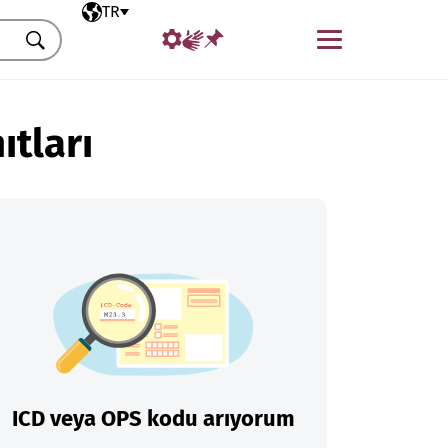
Seçili dil
TR
Menü
Ara
ıtları
ICD veya OPS kodu arıyorum