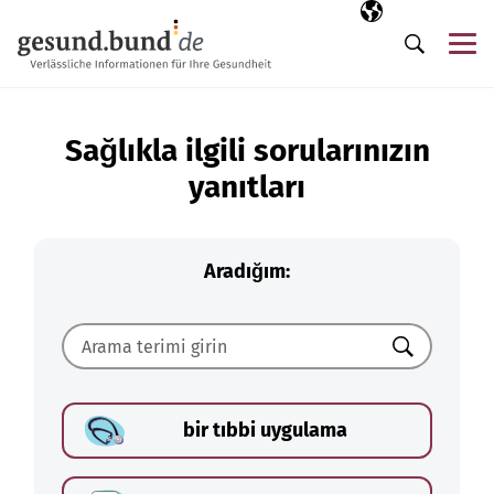
Gezinme menüsünü atla
Seçili dil
TR
Me
Arama
Sağlıkla ilgili sorularınızın
yanıtları
Aradığım:
Ara
bir tıbbi uygulama