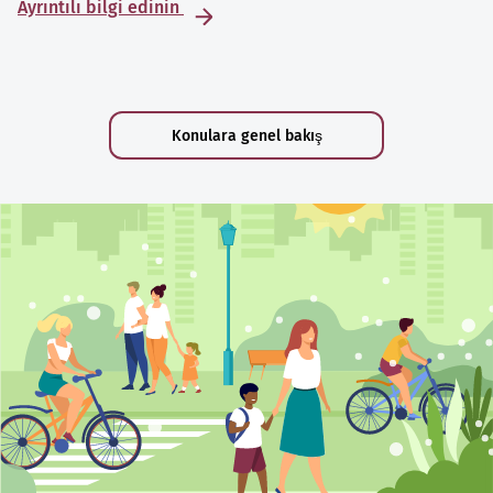
Ayrıntılı bilgi edinin
Konulara genel bakış