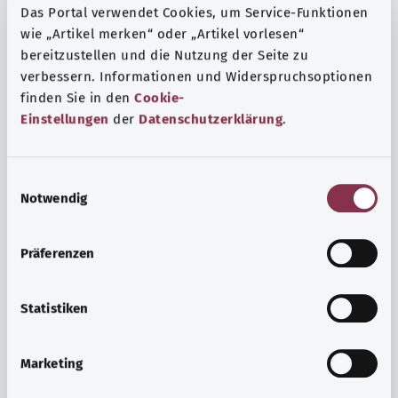
Das Portal verwendet Cookies, um Service-Funktionen
wie „Artikel merken“ oder „Artikel vorlesen“
bereitzustellen und die Nutzung der Seite zu
verbessern. Informationen und Widerspruchsoptionen
finden Sie in den
Cookie-
Einstellungen
der
Datenschutzerklärung
.
E
Notwendig
i
n
w
Präferenzen
i
Ruh ve huzur
l
Spor mu, meditasyon mu? Günlük yaşamın stres ve
l
Statistiken
sıkıntılarıyla başa çıkmak, iç huzuru arttırmak veya
i
dinlenmek için çeşitli önlemler vardır.
g
Marketing
u
Ayrıntılı bilgi edinin
n