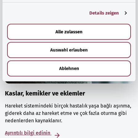
g
Details zeigen
s
a
u
Alle zulassen
s
w
Auswahl erlauben
a
h
l
Ablehnen
Kaslar, kemikler ve eklemler
Hareket sistemindeki birçok hastalık yaşa bağlı aşınma,
giderek daha az hareket etme ve çok fazla oturma gibi
nedenlerden kaynaklanır.
Ayrıntılı bilgi edinin