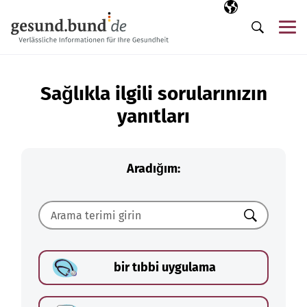
Gezinme menüsünü atla
Seçili dil
TR
Me
Arama
Sağlıkla ilgili sorularınızın
yanıtları
Aradığım:
Ara
bir tıbbi uygulama