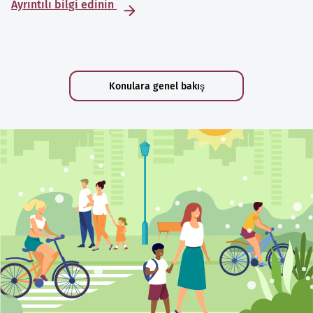
Ayrıntılı bilgi edinin
Konulara genel bakış