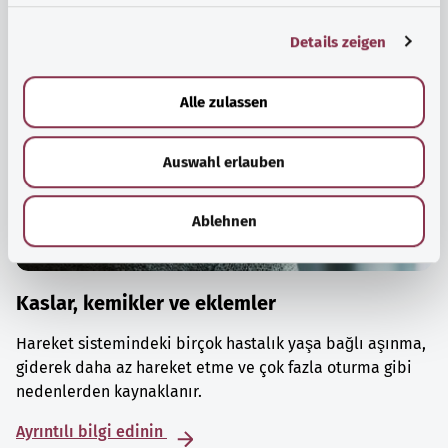
g
Details zeigen
s
a
u
Alle zulassen
s
w
Auswahl erlauben
a
h
l
Ablehnen
Kaslar, kemikler ve eklemler
Hareket sistemindeki birçok hastalık yaşa bağlı aşınma,
giderek daha az hareket etme ve çok fazla oturma gibi
nedenlerden kaynaklanır.
Ayrıntılı bilgi edinin