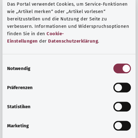
Das Portal verwendet Cookies, um Service-Funktionen
wie „Artikel merken“ oder „Artikel vorlesen“
bereitzustellen und die Nutzung der Seite zu
verbessern. Informationen und Widerspruchsoptionen
finden Sie in den
Cookie-
Einstellungen
der
Datenschutzerklärung
.
E
Notwendig
i
n
w
Präferenzen
i
Ruh ve huzur
l
Spor mu, meditasyon mu? Günlük yaşamın stres ve
l
Statistiken
sıkıntılarıyla başa çıkmak, iç huzuru arttırmak veya
i
dinlenmek için çeşitli önlemler vardır.
g
Marketing
u
Ayrıntılı bilgi edinin
n