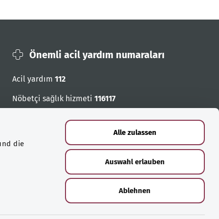
Önemli acil yardım numaraları
Acil yardım
112
Nöbetçi sağlık hizmeti
116117
Acil cagri numaralari
Alle zulassen
und die
Auswahl erlauben
Ablehnen