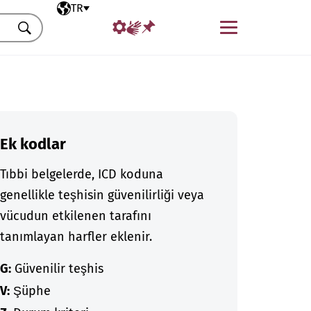
Seçili dil
TR
Menü
Ara
Ek kodlar
Tıbbi belgelerde, ICD koduna
genellikle teşhisin güvenilirliği veya
vücudun etkilenen tarafını
tanımlayan harfler eklenir.
G:
Güvenilir teşhis
V:
Şüphe