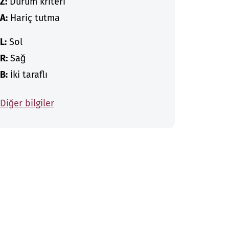
Z:
Durum kriteri
A:
Hariç tutma
L:
Sol
R:
Sağ
B:
İki taraflı
Diğer bilgiler