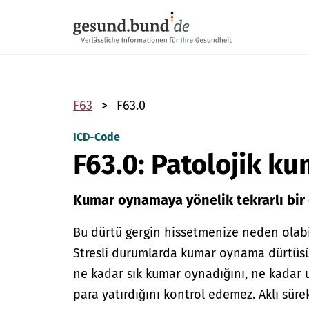
Gezinme menüsünü atla
F63
F63.0
ICD-Code
F63.0: Patolojik k
Kumar oynamaya yönelik tekrarlı bir
Bu dürtü gergin hissetmenize neden olabil
Stresli durumlarda kumar oynama dürtüsü g
ne kadar sık kumar oynadığını, ne kadar 
para yatırdığını kontrol edemez. Aklı sürek