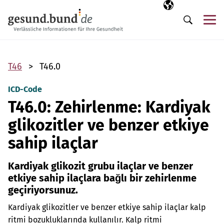
Gezinme menüsünü atla
Seçili dil
TR
Me
Arama
T46
T46.0
ICD-Code
T46.0: Zehirlenme: Kardiyak
glikozitler ve benzer etkiye
sahip ilaçlar
Kardiyak glikozit grubu ilaçlar ve benzer
etkiye sahip ilaçlara bağlı bir zehirlenme
geçiriyorsunuz.
Kardiyak glikozitler ve benzer etkiye sahip ilaçlar kalp
ritmi bozukluklarında kullanılır. Kalp ritmi