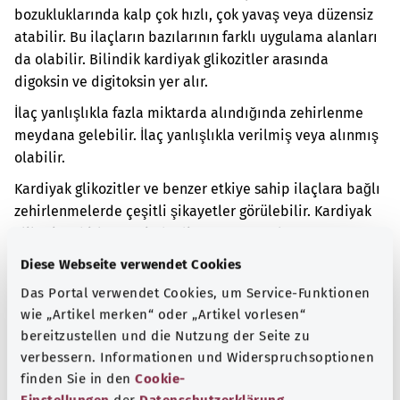
bozukluklarında kalp çok hızlı, çok yavaş veya düzensiz
atabilir. Bu ilaçların bazılarının farklı uygulama alanları
da olabilir. Bilindik kardiyak glikozitler arasında
digoksin ve digitoksin yer alır.
İlaç yanlışlıkla fazla miktarda alındığında zehirlenme
meydana gelebilir. İlaç yanlışlıkla verilmiş veya alınmış
olabilir.
Kardiyak glikozitler ve benzer etkiye sahip ilaçlara bağlı
zehirlenmelerde çeşitli şikayetler görülebilir. Kardiyak
glikozit zehirlenmesinde diğer semptomların yanı sıra
bulantı, karın ağrısı, kusma ve ishal görülebilir. Görme
Diese Webseite verwendet Cookies
bozuklukları da oluşabilir. Buna ek olarak
Das Portal verwendet Cookies, um Service-Funktionen
halüsinasyonlar da görülebilir. Halüsinasyon gören
wie „Artikel merken“ oder „Artikel vorlesen“
kişiler aslında orada olmayan şeyleri algılar. İlaçlar, kalp
bereitzustellen und die Nutzung der Seite zu
ritmi bozukluğuna da yol açabilir.
verbessern. Informationen und Widerspruchsoptionen
finden Sie in den
Cookie-
Ek kodlar
Einstellungen
der
Datenschutzerklärung
.