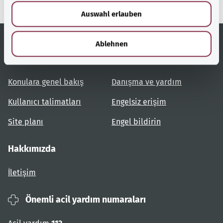
w
Auswahl erlauben
a
h
l
Ablehnen
Yardımcı bağlantılar
Hizmet
Konulara genel bakış
Danışma ve yardım
Kullanıcı talimatları
Engelsiz erişim
Site planı
Engel bildirin
Hakkımızda
İletişim
Önemli acil yardım numaraları