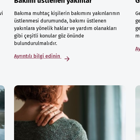
Bakımı üstlenen yakınlar
G
vi
Bakıma muhtaç kişilerin bakımını yakınlarının
Ge
üstlenmesi durumunda, bakımı üstlenen
ge
yakınlara yönelik haklar ve yardım olanakları
ge
gibi çeşitli konular göz önünde
mu
bulundurulmalıdır.
Ay
Ayrıntılı bilgi edinin