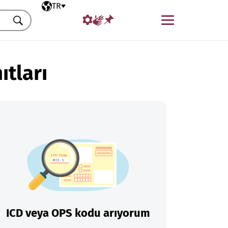
Seçili dil
TR
Menü
Ara
ıtları
ICD veya OPS kodu arıyorum