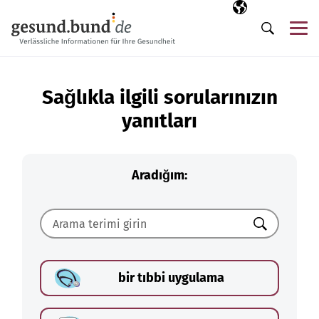
Gezinme menüsünü atla
Seçili dil
TR
Me
Arama
Sağlıkla ilgili sorularınızın
yanıtları
Aradığım:
Ara
bir tıbbi uygulama