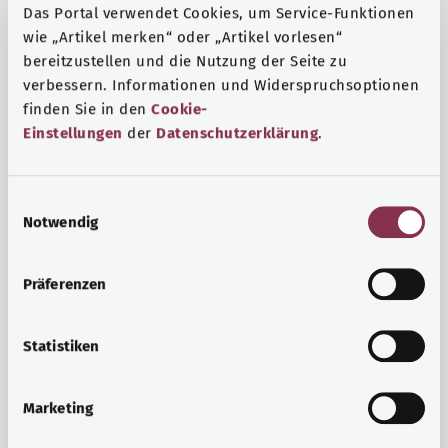
Das Portal verwendet Cookies, um Service-Funktionen
wie „Artikel merken“ oder „Artikel vorlesen“
bereitzustellen und die Nutzung der Seite zu
verbessern. Informationen und Widerspruchsoptionen
finden Sie in den
Cookie-
Einstellungen
der
Datenschutzerklärung
.
E
Notwendig
i
n
w
Präferenzen
i
Ruh ve huzur
l
Spor mu, meditasyon mu? Günlük yaşamın stres ve
l
Statistiken
sıkıntılarıyla başa çıkmak, iç huzuru arttırmak veya
i
dinlenmek için çeşitli önlemler vardır.
g
Marketing
u
Ayrıntılı bilgi edinin
n