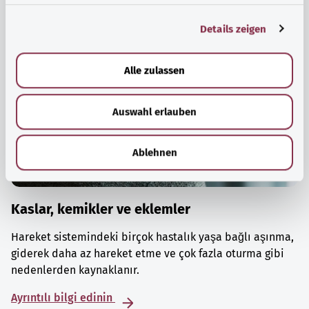
g
Details zeigen
s
a
u
Alle zulassen
s
w
Auswahl erlauben
a
h
l
Ablehnen
Kaslar, kemikler ve eklemler
Hareket sistemindeki birçok hastalık yaşa bağlı aşınma,
giderek daha az hareket etme ve çok fazla oturma gibi
nedenlerden kaynaklanır.
Ayrıntılı bilgi edinin