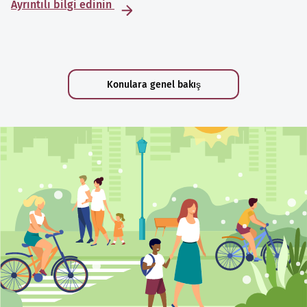
Ayrıntılı bilgi edinin
Konulara genel bakış