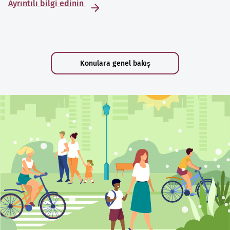
Ayrıntılı bilgi edinin
Konulara genel bakış