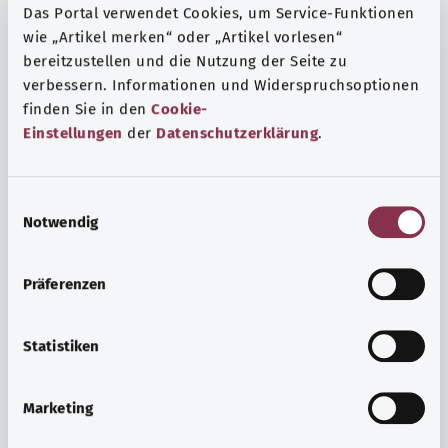
Das Portal verwendet Cookies, um Service-Funktionen
wie „Artikel merken“ oder „Artikel vorlesen“
bereitzustellen und die Nutzung der Seite zu
verbessern. Informationen und Widerspruchsoptionen
finden Sie in den
Cookie-
Einstellungen
der
Datenschutzerklärung
.
E
Notwendig
i
n
w
Präferenzen
i
Ruh ve huzur
l
Spor mu, meditasyon mu? Günlük yaşamın stres ve
l
Statistiken
sıkıntılarıyla başa çıkmak, iç huzuru arttırmak veya
i
dinlenmek için çeşitli önlemler vardır.
g
Marketing
u
Ayrıntılı bilgi edinin
n