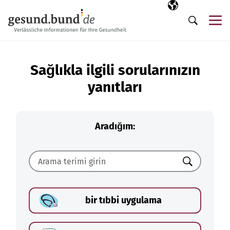
Gezinme menüsünü atla
Seçili dil
TR
Me
Arama
Sağlıkla ilgili sorularınızın
yanıtları
Aradığım:
Ara
bir tıbbi uygulama