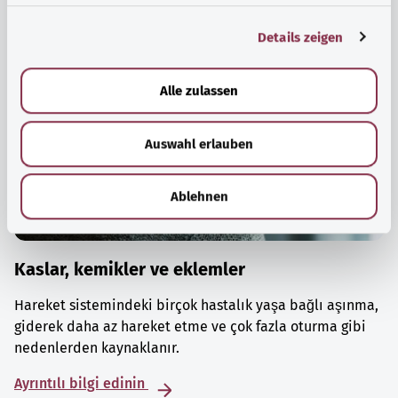
g
Details zeigen
s
a
u
Alle zulassen
s
w
Auswahl erlauben
a
h
l
Ablehnen
Kaslar, kemikler ve eklemler
Hareket sistemindeki birçok hastalık yaşa bağlı aşınma,
giderek daha az hareket etme ve çok fazla oturma gibi
nedenlerden kaynaklanır.
Ayrıntılı bilgi edinin