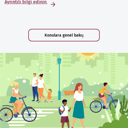
Ayrıntılı bilgi edinin
Konulara genel bakış