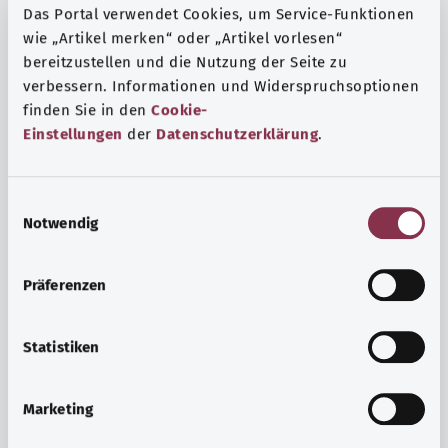
Das Portal verwendet Cookies, um Service-Funktionen
wie „Artikel merken“ oder „Artikel vorlesen“
bereitzustellen und die Nutzung der Seite zu
verbessern. Informationen und Widerspruchsoptionen
finden Sie in den
Cookie-
Einstellungen
der
Datenschutzerklärung
.
E
Notwendig
i
n
w
Präferenzen
i
Ruh ve huzur
l
Spor mu, meditasyon mu? Günlük yaşamın stres ve
l
Statistiken
sıkıntılarıyla başa çıkmak, iç huzuru arttırmak veya
i
dinlenmek için çeşitli önlemler vardır.
g
Marketing
u
Ayrıntılı bilgi edinin
n