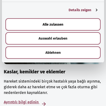
g
Details zeigen
s
a
u
Alle zulassen
s
w
Auswahl erlauben
a
h
l
Ablehnen
Kaslar, kemikler ve eklemler
Hareket sistemindeki birçok hastalık yaşa bağlı aşınma,
giderek daha az hareket etme ve çok fazla oturma gibi
nedenlerden kaynaklanır.
Ayrıntılı bilgi edinin