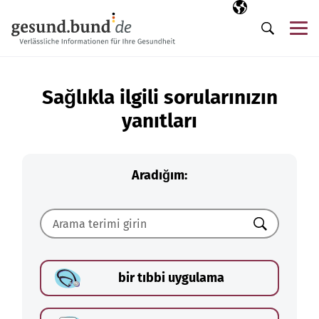
Gezinme menüsünü atla
Seçili dil
TR
Me
Arama
Sağlıkla ilgili sorularınızın
yanıtları
Aradığım:
Ara
bir tıbbi uygulama