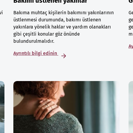
Bakımı üstlenen yakınlar
G
vi
Bakıma muhtaç kişilerin bakımını yakınlarının
Ge
üstlenmesi durumunda, bakımı üstlenen
ge
yakınlara yönelik haklar ve yardım olanakları
ge
gibi çeşitli konular göz önünde
mu
bulundurulmalıdır.
Ay
Ayrıntılı bilgi edinin