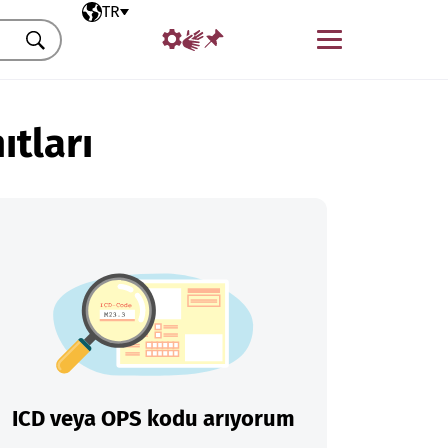
Seçili dil
TR
Menü
Ara
ıtları
ICD veya OPS kodu arıyorum