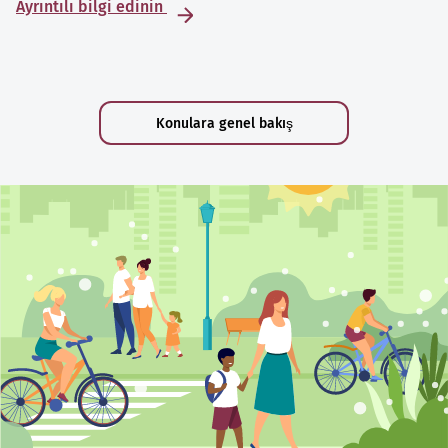
Ayrıntılı bilgi edinin
Konulara genel bakış