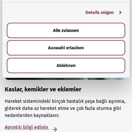
g
Details zeigen
s
a
u
Alle zulassen
s
w
Auswahl erlauben
a
h
l
Ablehnen
Kaslar, kemikler ve eklemler
Hareket sistemindeki birçok hastalık yaşa bağlı aşınma,
giderek daha az hareket etme ve çok fazla oturma gibi
nedenlerden kaynaklanır.
Ayrıntılı bilgi edinin