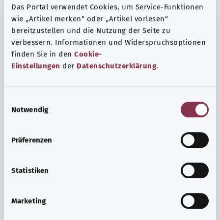
Das Portal verwendet Cookies, um Service-Funktionen
wie „Artikel merken“ oder „Artikel vorlesen“
bereitzustellen und die Nutzung der Seite zu
verbessern. Informationen und Widerspruchsoptionen
finden Sie in den
Cookie-
Einstellungen
der
Datenschutzerklärung
.
E
Notwendig
i
n
w
Präferenzen
i
Ruh ve huzur
l
Spor mu, meditasyon mu? Günlük yaşamın stres ve
l
Statistiken
sıkıntılarıyla başa çıkmak, iç huzuru arttırmak veya
i
dinlenmek için çeşitli önlemler vardır.
g
Marketing
u
Ayrıntılı bilgi edinin
n