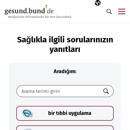
Gezinme menüsünü atla
Seçili dil
TR
Me
Arama
Sağlıkla ilgili sorularınızın
yanıtları
Aradığım:
Ara
bir tıbbi uygulama