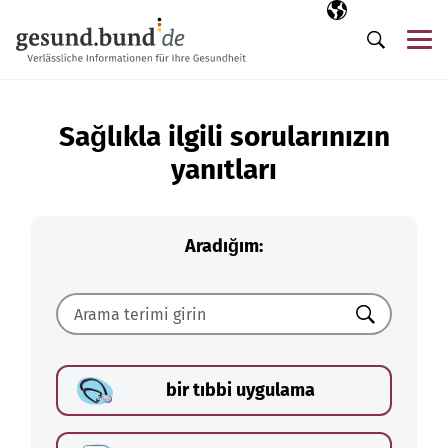
Gezinme menüsünü atla
Seçili dil
TR
Me
Arama
Sağlıkla ilgili sorularınızın
yanıtları
Aradığım:
Ara
bir tıbbi uygulama