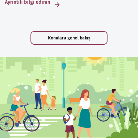
Ayrıntılı bilgi edinin
Konulara genel bakış