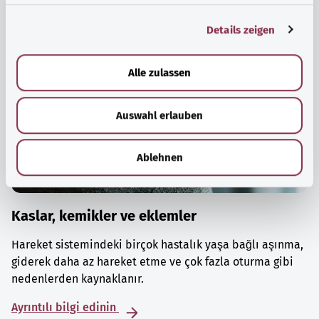
g
Details zeigen
s
a
u
Alle zulassen
s
w
Auswahl erlauben
a
h
l
Ablehnen
Kaslar, kemikler ve eklemler
Hareket sistemindeki birçok hastalık yaşa bağlı aşınma,
giderek daha az hareket etme ve çok fazla oturma gibi
nedenlerden kaynaklanır.
Ayrıntılı bilgi edinin