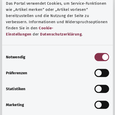
Das Portal verwendet Cookies, um Service-Funktionen
wie „Artikel merken“ oder „Artikel vorlesen“
bereitzustellen und die Nutzung der Seite zu
verbessern. Informationen und Widerspruchsoptionen
finden Sie in den
Cookie-
Einstellungen
der
Datenschutzerklärung
.
E
Notwendig
i
n
w
Präferenzen
i
Ruh ve huzur
l
Spor mu, meditasyon mu? Günlük yaşamın stres ve
l
Statistiken
sıkıntılarıyla başa çıkmak, iç huzuru arttırmak veya
i
dinlenmek için çeşitli önlemler vardır.
g
Marketing
u
Ayrıntılı bilgi edinin
n