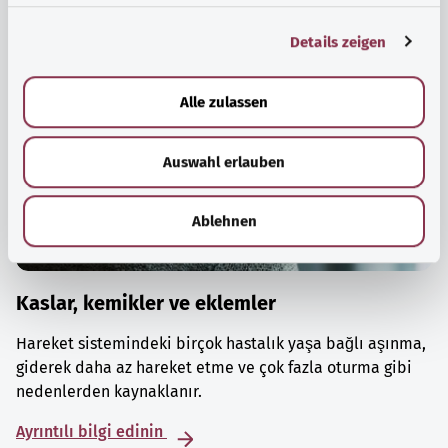
g
Details zeigen
s
a
u
Alle zulassen
s
w
Auswahl erlauben
a
h
l
Ablehnen
Kaslar, kemikler ve eklemler
Hareket sistemindeki birçok hastalık yaşa bağlı aşınma,
giderek daha az hareket etme ve çok fazla oturma gibi
nedenlerden kaynaklanır.
Ayrıntılı bilgi edinin