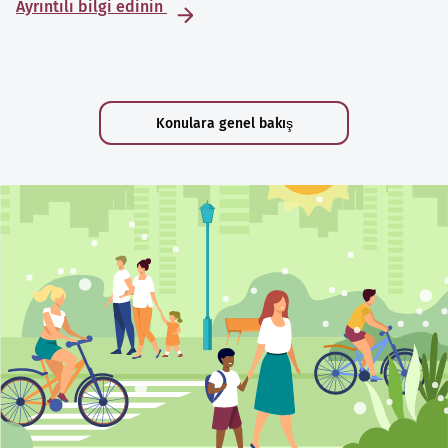
Ayrıntılı bilgi edinin
Konulara genel bakış