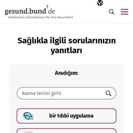
Gezinme menüsünü atla
Seçili dil
TR
Me
Arama
Sağlıkla ilgili sorularınızın
yanıtları
Aradığım:
Ara
bir tıbbi uygulama