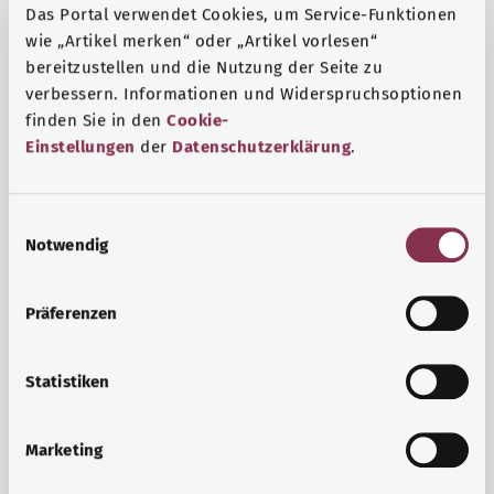
Das Portal verwendet Cookies, um Service-Funktionen
wie „Artikel merken“ oder „Artikel vorlesen“
bereitzustellen und die Nutzung der Seite zu
verbessern. Informationen und Widerspruchsoptionen
finden Sie in den
Cookie-
Einstellungen
der
Datenschutzerklärung
.
E
Notwendig
i
n
w
Präferenzen
i
Ruh ve huzur
l
Spor mu, meditasyon mu? Günlük yaşamın stres ve
l
Statistiken
sıkıntılarıyla başa çıkmak, iç huzuru arttırmak veya
i
dinlenmek için çeşitli önlemler vardır.
g
Marketing
u
Ayrıntılı bilgi edinin
n