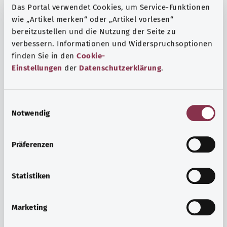
Das Portal verwendet Cookies, um Service-Funktionen
wie „Artikel merken“ oder „Artikel vorlesen“
bereitzustellen und die Nutzung der Seite zu
verbessern. Informationen und Widerspruchsoptionen
finden Sie in den
Cookie-
Einstellungen
der
Datenschutzerklärung
.
E
Notwendig
i
n
w
Präferenzen
i
Ruh ve huzur
l
Spor mu, meditasyon mu? Günlük yaşamın stres ve
l
Statistiken
sıkıntılarıyla başa çıkmak, iç huzuru arttırmak veya
i
dinlenmek için çeşitli önlemler vardır.
g
Marketing
u
Ayrıntılı bilgi edinin
n