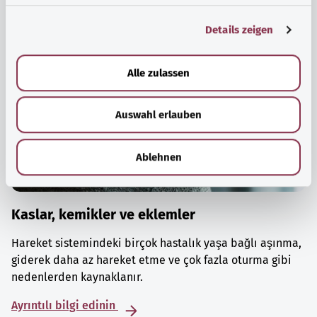
g
Details zeigen
s
a
u
Alle zulassen
s
w
Auswahl erlauben
a
h
l
Ablehnen
Kaslar, kemikler ve eklemler
Hareket sistemindeki birçok hastalık yaşa bağlı aşınma,
giderek daha az hareket etme ve çok fazla oturma gibi
nedenlerden kaynaklanır.
Ayrıntılı bilgi edinin