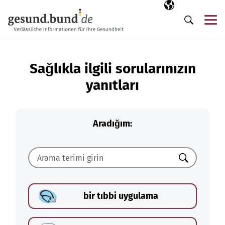
Gezinme menüsünü atla
Seçili dil
TR
Me
Arama
Sağlıkla ilgili sorularınızın
yanıtları
Aradığım:
Ara
bir tıbbi uygulama