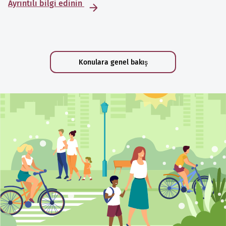
Ayrıntılı bilgi edinin
Konulara genel bakış