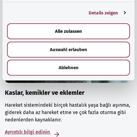
g
Details zeigen
s
a
u
Alle zulassen
s
w
Auswahl erlauben
a
h
l
Ablehnen
Kaslar, kemikler ve eklemler
Hareket sistemindeki birçok hastalık yaşa bağlı aşınma,
giderek daha az hareket etme ve çok fazla oturma gibi
nedenlerden kaynaklanır.
Ayrıntılı bilgi edinin