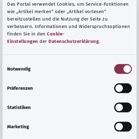
Das Portal verwendet Cookies, um Service-Funktionen
wie „Artikel merken“ oder „Artikel vorlesen“
bereitzustellen und die Nutzung der Seite zu
verbessern. Informationen und Widerspruchsoptionen
finden Sie in den
Cookie-
Einstellungen
der
Datenschutzerklärung
.
E
Notwendig
i
n
w
Präferenzen
i
Ruh ve huzur
l
Spor mu, meditasyon mu? Günlük yaşamın stres ve
l
Statistiken
sıkıntılarıyla başa çıkmak, iç huzuru arttırmak veya
i
dinlenmek için çeşitli önlemler vardır.
g
Marketing
u
Ayrıntılı bilgi edinin
n