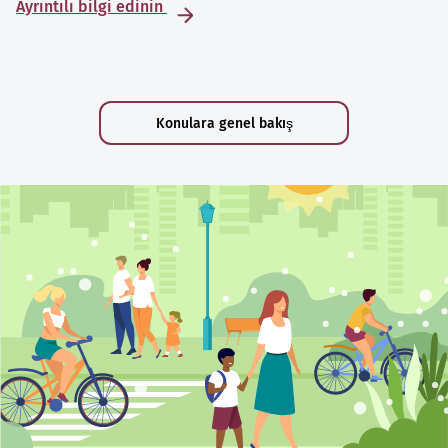
Ayrıntılı bilgi edinin
Konulara genel bakış