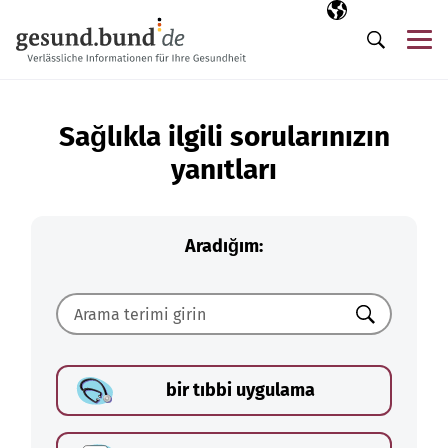
Gezinme menüsünü atla
Seçili dil
TR
Me
Arama
Sağlıkla ilgili sorularınızın
yanıtları
Aradığım:
Ara
bir tıbbi uygulama