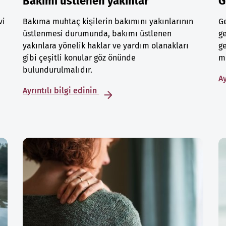
Bakımı üstlenen yakınlar
G
vi
Bakıma muhtaç kişilerin bakımını yakınlarının
Ge
üstlenmesi durumunda, bakımı üstlenen
ge
yakınlara yönelik haklar ve yardım olanakları
ge
gibi çeşitli konular göz önünde
mu
bulundurulmalıdır.
Ay
Ayrıntılı bilgi edinin