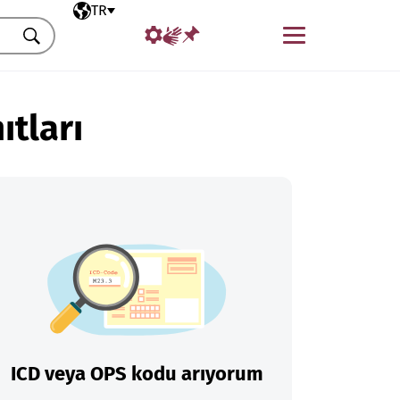
Seçili dil
TR
Menü
Ara
ıtları
ICD veya OPS kodu arıyorum