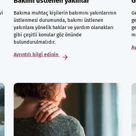
Bakımı üstlenen yakınlar
G
vi
Bakıma muhtaç kişilerin bakımını yakınlarının
Ge
üstlenmesi durumunda, bakımı üstlenen
ge
yakınlara yönelik haklar ve yardım olanakları
ge
gibi çeşitli konular göz önünde
mu
bulundurulmalıdır.
Ay
Ayrıntılı bilgi edinin