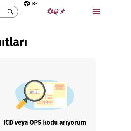
Seçili dil
TR
Menü
Ara
ıtları
ICD veya OPS kodu arıyorum