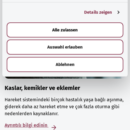
g
Details zeigen
s
a
u
Alle zulassen
s
w
Auswahl erlauben
a
h
l
Ablehnen
Kaslar, kemikler ve eklemler
Hareket sistemindeki birçok hastalık yaşa bağlı aşınma,
giderek daha az hareket etme ve çok fazla oturma gibi
nedenlerden kaynaklanır.
Ayrıntılı bilgi edinin