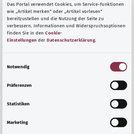
Das Portal verwendet Cookies, um Service-Funktionen
wie „Artikel merken“ oder „Artikel vorlesen“
bereitzustellen und die Nutzung der Seite zu
verbessern. Informationen und Widerspruchsoptionen
finden Sie in den
Cookie-
Einstellungen
der
Datenschutzerklärung
.
E
Notwendig
i
n
w
Präferenzen
i
Ruh ve huzur
l
Spor mu, meditasyon mu? Günlük yaşamın stres ve
l
Statistiken
sıkıntılarıyla başa çıkmak, iç huzuru arttırmak veya
i
dinlenmek için çeşitli önlemler vardır.
g
Marketing
u
Ayrıntılı bilgi edinin
n