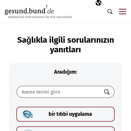
Gezinme menüsünü atla
Seçili dil
TR
Me
Arama
Sağlıkla ilgili sorularınızın
yanıtları
Aradığım:
Ara
bir tıbbi uygulama