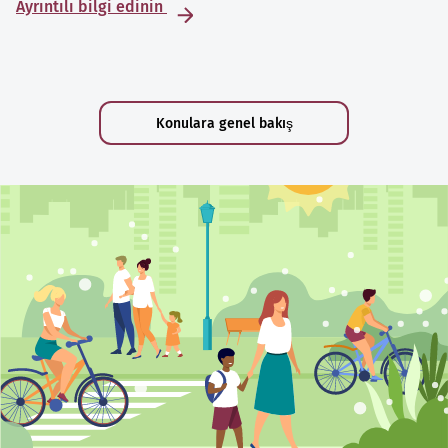
Ayrıntılı bilgi edinin
Konulara genel bakış