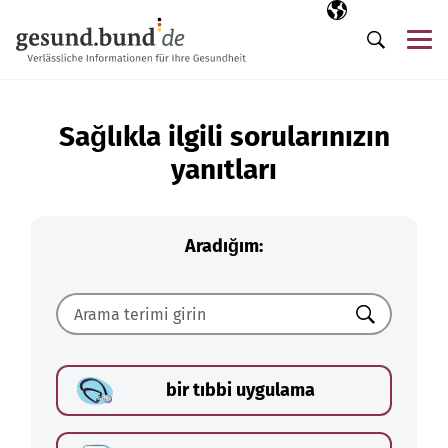
Gezinme menüsünü atla
Seçili dil
TR
Me
Arama
Sağlıkla ilgili sorularınızın
yanıtları
Aradığım:
Ara
bir tıbbi uygulama