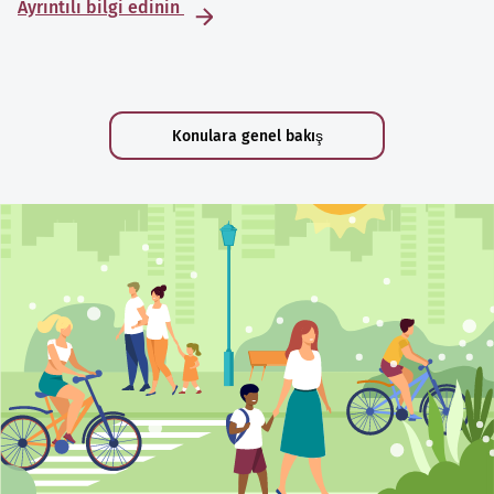
Ayrıntılı bilgi edinin
Konulara genel bakış