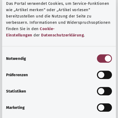
Das Portal verwendet Cookies, um Service-Funktionen
wie „Artikel merken“ oder „Artikel vorlesen“
bereitzustellen und die Nutzung der Seite zu
verbessern. Informationen und Widerspruchsoptionen
finden Sie in den
Cookie-
Einstellungen
der
Datenschutzerklärung
.
E
Notwendig
i
n
w
Präferenzen
i
Ruh ve huzur
l
Spor mu, meditasyon mu? Günlük yaşamın stres ve
l
Statistiken
sıkıntılarıyla başa çıkmak, iç huzuru arttırmak veya
i
dinlenmek için çeşitli önlemler vardır.
g
Marketing
u
Ayrıntılı bilgi edinin
n