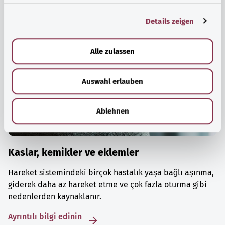
g
Details zeigen
s
a
u
Alle zulassen
s
w
Auswahl erlauben
a
h
l
Ablehnen
Kaslar, kemikler ve eklemler
Hareket sistemindeki birçok hastalık yaşa bağlı aşınma,
giderek daha az hareket etme ve çok fazla oturma gibi
nedenlerden kaynaklanır.
Ayrıntılı bilgi edinin