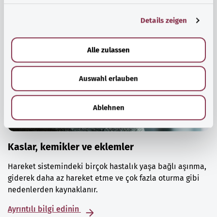
g
Details zeigen
s
a
u
Alle zulassen
s
w
Auswahl erlauben
a
h
l
Ablehnen
Kaslar, kemikler ve eklemler
Hareket sistemindeki birçok hastalık yaşa bağlı aşınma,
giderek daha az hareket etme ve çok fazla oturma gibi
nedenlerden kaynaklanır.
Ayrıntılı bilgi edinin