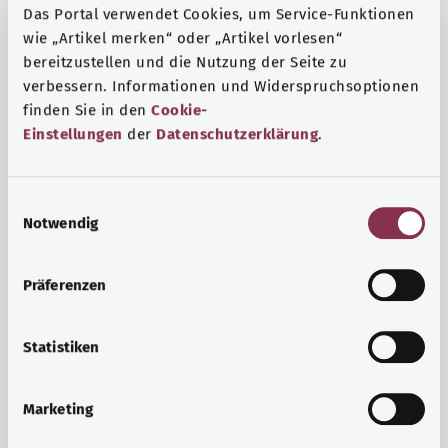
Das Portal verwendet Cookies, um Service-Funktionen
wie „Artikel merken“ oder „Artikel vorlesen“
bereitzustellen und die Nutzung der Seite zu
verbessern. Informationen und Widerspruchsoptionen
finden Sie in den
Cookie-
Einstellungen
der
Datenschutzerklärung
.
E
Notwendig
i
n
w
Präferenzen
i
Ruh ve huzur
l
Spor mu, meditasyon mu? Günlük yaşamın stres ve
l
Statistiken
sıkıntılarıyla başa çıkmak, iç huzuru arttırmak veya
i
dinlenmek için çeşitli önlemler vardır.
g
Marketing
u
Ayrıntılı bilgi edinin
n