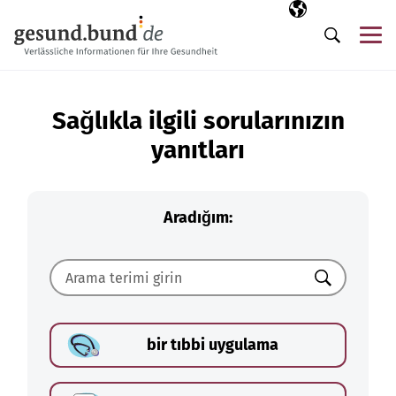
Gezinme menüsünü atla
Seçili dil
TR
Me
Arama
Sağlıkla ilgili sorularınızın
yanıtları
Aradığım:
Ara
bir tıbbi uygulama