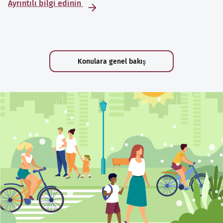
Ayrıntılı bilgi edinin
Konulara genel bakış