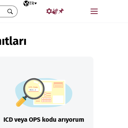
Seçili dil
TR
Menü
Ara
ıtları
ICD veya OPS kodu arıyorum