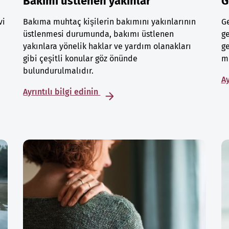
Bakımı üstlenen yakınlar
G
vi
Bakıma muhtaç kişilerin bakımını yakınlarının
Ge
üstlenmesi durumunda, bakımı üstlenen
ge
yakınlara yönelik haklar ve yardım olanakları
ge
gibi çeşitli konular göz önünde
mu
bulundurulmalıdır.
Ay
Ayrıntılı bilgi edinin