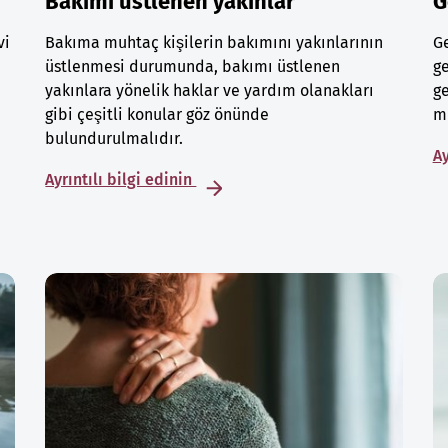
Bakımı üstlenen yakınlar
G
vi
Bakıma muhtaç kişilerin bakımını yakınlarının
Ge
üstlenmesi durumunda, bakımı üstlenen
ge
yakınlara yönelik haklar ve yardım olanakları
ge
gibi çeşitli konular göz önünde
mu
bulundurulmalıdır.
Ay
Ayrıntılı bilgi edinin