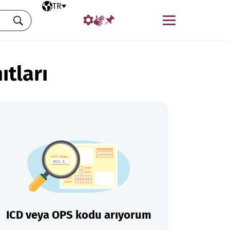
Seçili dil
TR
Menü
Ara
ıtları
ICD veya OPS kodu arıyorum