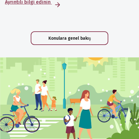
Ayrıntılı bilgi edinin
Konulara genel bakış