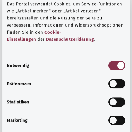
Das Portal verwendet Cookies, um Service-Funktionen
wie „Artikel merken“ oder „Artikel vorlesen“
bereitzustellen und die Nutzung der Seite zu
verbessern. Informationen und Widerspruchsoptionen
finden Sie in den
Cookie-
Einstellungen
der
Datenschutzerklärung
.
E
Notwendig
i
n
w
Präferenzen
i
Ruh ve huzur
l
Spor mu, meditasyon mu? Günlük yaşamın stres ve
l
Statistiken
sıkıntılarıyla başa çıkmak, iç huzuru arttırmak veya
i
dinlenmek için çeşitli önlemler vardır.
g
Marketing
u
Ayrıntılı bilgi edinin
n