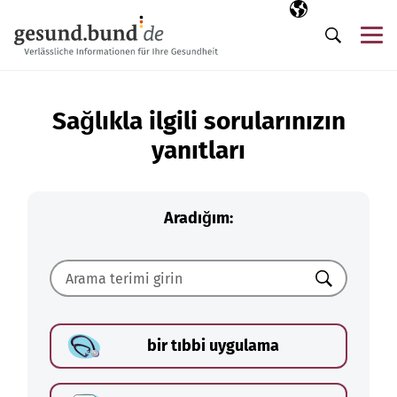
Gezinme menüsünü atla
Seçili dil
TR
Me
Arama
Sağlıkla ilgili sorularınızın
yanıtları
Aradığım:
Ara
bir tıbbi uygulama