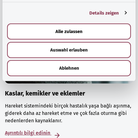
g
Details zeigen
s
a
u
Alle zulassen
s
w
Auswahl erlauben
a
h
l
Ablehnen
Kaslar, kemikler ve eklemler
Hareket sistemindeki birçok hastalık yaşa bağlı aşınma,
giderek daha az hareket etme ve çok fazla oturma gibi
nedenlerden kaynaklanır.
Ayrıntılı bilgi edinin