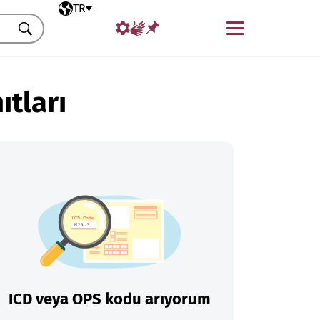
Seçili dil
TR
Menü
Ara
ıtları
ICD veya OPS kodu arıyorum