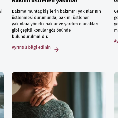
Bakımı üstlenen yakınlar
G
vi
Bakıma muhtaç kişilerin bakımını yakınlarının
Ge
üstlenmesi durumunda, bakımı üstlenen
ge
yakınlara yönelik haklar ve yardım olanakları
ge
gibi çeşitli konular göz önünde
mu
bulundurulmalıdır.
Ay
Ayrıntılı bilgi edinin