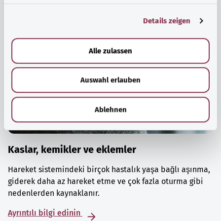
g
Details zeigen
s
a
u
Alle zulassen
s
w
Auswahl erlauben
a
h
l
Ablehnen
Kaslar, kemikler ve eklemler
Hareket sistemindeki birçok hastalık yaşa bağlı aşınma,
giderek daha az hareket etme ve çok fazla oturma gibi
nedenlerden kaynaklanır.
Ayrıntılı bilgi edinin