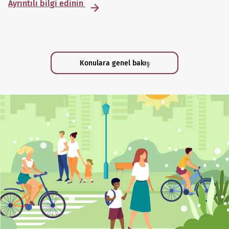
Ayrıntılı bilgi edinin
Konulara genel bakış