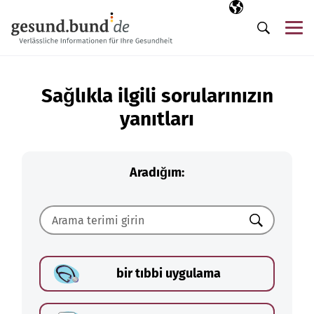
Gezinme menüsünü atla
Seçili dil
TR
Me
Arama
Sağlıkla ilgili sorularınızın
yanıtları
Aradığım:
Ara
bir tıbbi uygulama