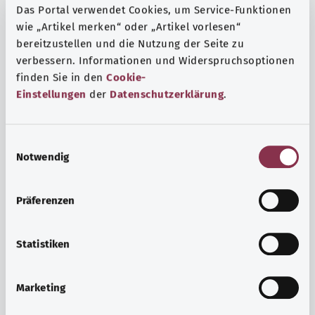
Das Portal verwendet Cookies, um Service-Funktionen
wie „Artikel merken“ oder „Artikel vorlesen“
bereitzustellen und die Nutzung der Seite zu
verbessern. Informationen und Widerspruchsoptionen
finden Sie in den
Cookie-
Einstellungen
der
Datenschutzerklärung
.
E
Notwendig
i
n
w
Präferenzen
i
Ruh ve huzur
l
Spor mu, meditasyon mu? Günlük yaşamın stres ve
l
Statistiken
sıkıntılarıyla başa çıkmak, iç huzuru arttırmak veya
i
dinlenmek için çeşitli önlemler vardır.
g
Marketing
u
Ayrıntılı bilgi edinin
n