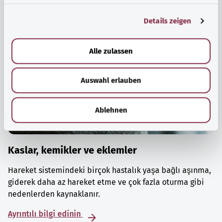
g
Details zeigen
s
a
u
Alle zulassen
s
w
Auswahl erlauben
a
h
l
Ablehnen
Kaslar, kemikler ve eklemler
Hareket sistemindeki birçok hastalık yaşa bağlı aşınma,
giderek daha az hareket etme ve çok fazla oturma gibi
nedenlerden kaynaklanır.
Ayrıntılı bilgi edinin