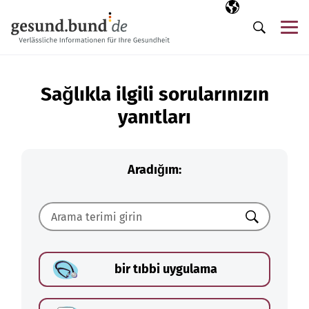
Gezinme menüsünü atla
Seçili dil
TR
Me
Arama
Sağlıkla ilgili sorularınızın
yanıtları
Aradığım:
Ara
bir tıbbi uygulama