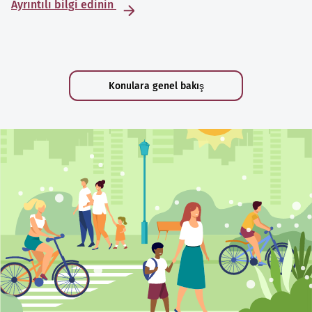
Ayrıntılı bilgi edinin
Konulara genel bakış