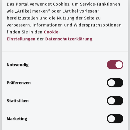
Das Portal verwendet Cookies, um Service-Funktionen
wie „Artikel merken“ oder „Artikel vorlesen“
bereitzustellen und die Nutzung der Seite zu
verbessern. Informationen und Widerspruchsoptionen
finden Sie in den
Cookie-
Einstellungen
der
Datenschutzerklärung
.
E
Notwendig
i
n
w
Präferenzen
i
Ruh ve huzur
l
Spor mu, meditasyon mu? Günlük yaşamın stres ve
l
Statistiken
sıkıntılarıyla başa çıkmak, iç huzuru arttırmak veya
i
dinlenmek için çeşitli önlemler vardır.
g
Marketing
u
Ayrıntılı bilgi edinin
n