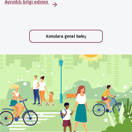
Ayrıntılı bilgi edinin
Konulara genel bakış