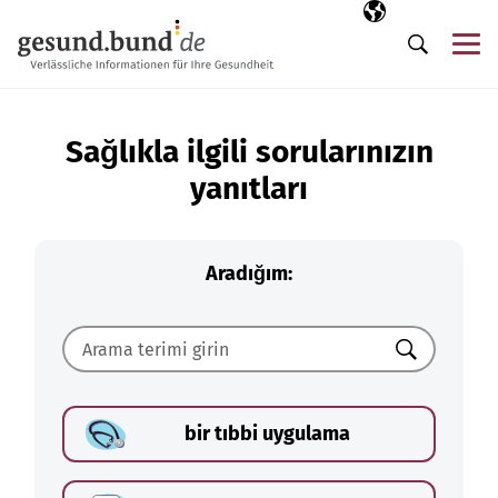
Gezinme menüsünü atla
Seçili dil
TR
Me
Arama
Sağlıkla ilgili sorularınızın
yanıtları
Aradığım:
Ara
bir tıbbi uygulama