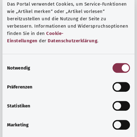
Das Portal verwendet Cookies, um Service-Funktionen
wie „Artikel merken“ oder „Artikel vorlesen“
bereitzustellen und die Nutzung der Seite zu
verbessern. Informationen und Widerspruchsoptionen
finden Sie in den
Cookie-
Einstellungen
der
Datenschutzerklärung
.
E
Notwendig
i
n
w
Präferenzen
i
Ruh ve huzur
l
Spor mu, meditasyon mu? Günlük yaşamın stres ve
l
Statistiken
sıkıntılarıyla başa çıkmak, iç huzuru arttırmak veya
i
dinlenmek için çeşitli önlemler vardır.
g
Marketing
u
Ayrıntılı bilgi edinin
n