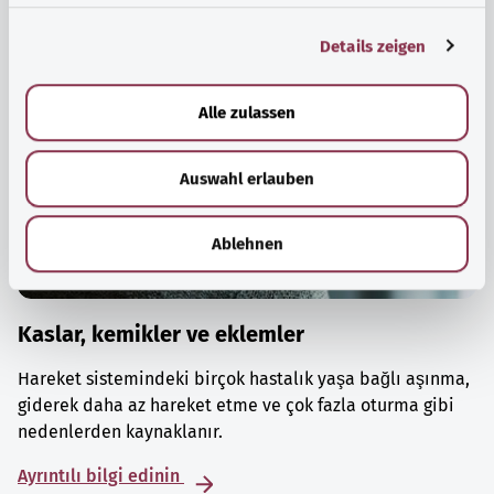
g
Details zeigen
s
a
u
Alle zulassen
s
w
Auswahl erlauben
a
h
l
Ablehnen
Kaslar, kemikler ve eklemler
Hareket sistemindeki birçok hastalık yaşa bağlı aşınma,
giderek daha az hareket etme ve çok fazla oturma gibi
nedenlerden kaynaklanır.
Ayrıntılı bilgi edinin