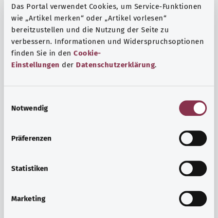
Das Portal verwendet Cookies, um Service-Funktionen
wie „Artikel merken“ oder „Artikel vorlesen“
bereitzustellen und die Nutzung der Seite zu
verbessern. Informationen und Widerspruchsoptionen
finden Sie in den
Cookie-
Einstellungen
der
Datenschutzerklärung
.
E
Notwendig
i
n
w
Präferenzen
i
Ruh ve huzur
l
Spor mu, meditasyon mu? Günlük yaşamın stres ve
l
Statistiken
sıkıntılarıyla başa çıkmak, iç huzuru arttırmak veya
i
dinlenmek için çeşitli önlemler vardır.
g
Marketing
u
Ayrıntılı bilgi edinin
n