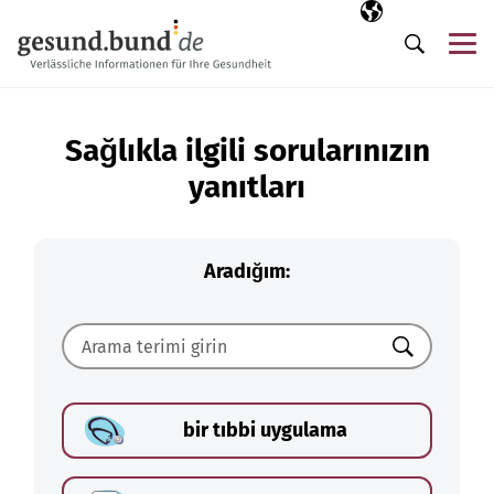
Gezinme menüsünü atla
Seçili dil
TR
Me
Arama
Sağlıkla ilgili sorularınızın
yanıtları
Aradığım:
Ara
bir tıbbi uygulama