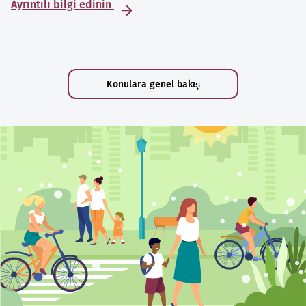
Ayrıntılı bilgi edinin
Konulara genel bakış