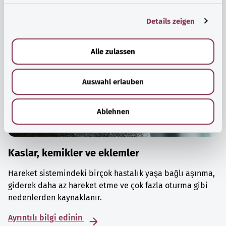
g
Details zeigen
s
a
u
Alle zulassen
s
w
Auswahl erlauben
a
h
l
Ablehnen
Kaslar, kemikler ve eklemler
Hareket sistemindeki birçok hastalık yaşa bağlı aşınma,
giderek daha az hareket etme ve çok fazla oturma gibi
nedenlerden kaynaklanır.
Ayrıntılı bilgi edinin