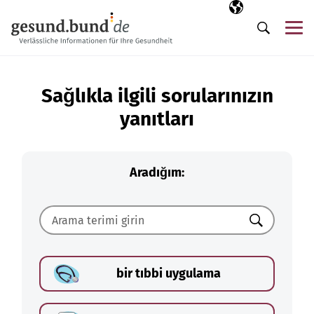
Gezinme menüsünü atla
Seçili dil
TR
Me
Arama
Sağlıkla ilgili sorularınızın
yanıtları
Aradığım:
Ara
bir tıbbi uygulama