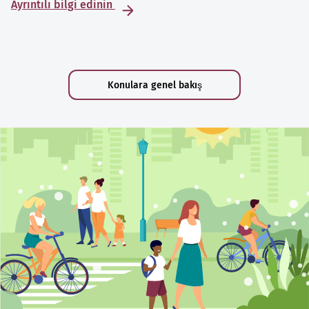
Ayrıntılı bilgi edinin
Konulara genel bakış