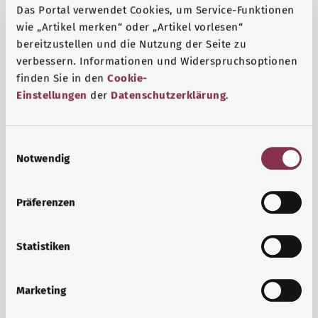
Das Portal verwendet Cookies, um Service-Funktionen
wie „Artikel merken“ oder „Artikel vorlesen“
bereitzustellen und die Nutzung der Seite zu
verbessern. Informationen und Widerspruchsoptionen
finden Sie in den
Cookie-
Einstellungen
der
Datenschutzerklärung
.
E
Notwendig
i
n
w
Präferenzen
i
Ruh ve huzur
l
Spor mu, meditasyon mu? Günlük yaşamın stres ve
l
Statistiken
sıkıntılarıyla başa çıkmak, iç huzuru arttırmak veya
i
dinlenmek için çeşitli önlemler vardır.
g
Marketing
u
Ayrıntılı bilgi edinin
n