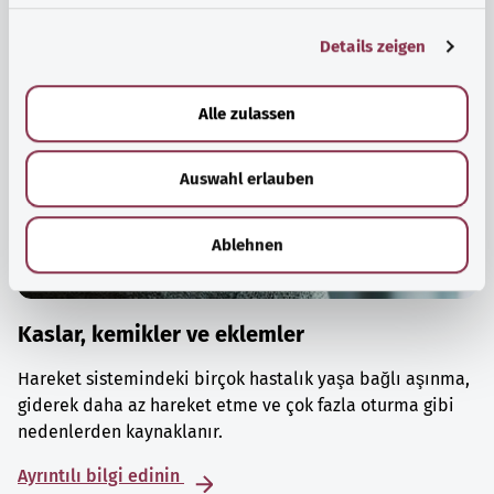
g
Details zeigen
s
a
u
Alle zulassen
s
w
Auswahl erlauben
a
h
l
Ablehnen
Kaslar, kemikler ve eklemler
Hareket sistemindeki birçok hastalık yaşa bağlı aşınma,
giderek daha az hareket etme ve çok fazla oturma gibi
nedenlerden kaynaklanır.
Ayrıntılı bilgi edinin