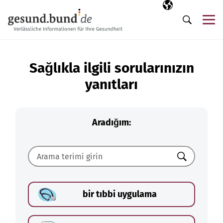
Gezinme menüsünü atla
Seçili dil
TR
Me
Arama
Sağlıkla ilgili sorularınızın
yanıtları
Aradığım:
Ara
bir tıbbi uygulama