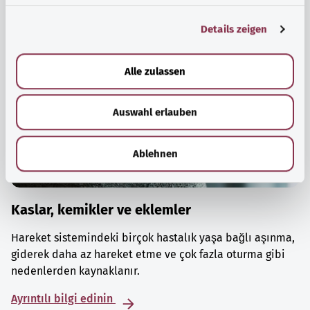
g
Details zeigen
s
a
u
Alle zulassen
s
w
Auswahl erlauben
a
h
l
Ablehnen
Kaslar, kemikler ve eklemler
Hareket sistemindeki birçok hastalık yaşa bağlı aşınma,
giderek daha az hareket etme ve çok fazla oturma gibi
nedenlerden kaynaklanır.
Ayrıntılı bilgi edinin