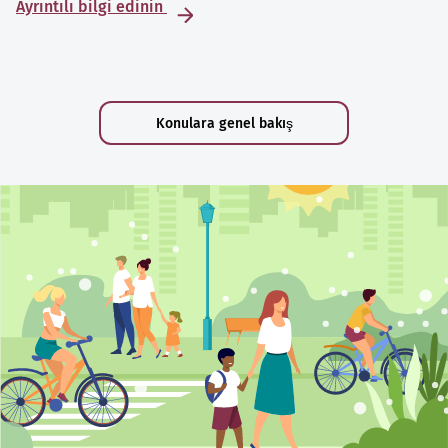
Ayrıntılı bilgi edinin
Konulara genel bakış