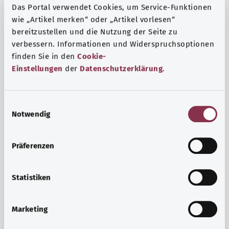
Das Portal verwendet Cookies, um Service-Funktionen
wie „Artikel merken“ oder „Artikel vorlesen“
bereitzustellen und die Nutzung der Seite zu
verbessern. Informationen und Widerspruchsoptionen
finden Sie in den
Cookie-
Einstellungen
der
Datenschutzerklärung
.
E
Notwendig
i
n
w
Präferenzen
i
Ruh ve huzur
l
Spor mu, meditasyon mu? Günlük yaşamın stres ve
l
Statistiken
sıkıntılarıyla başa çıkmak, iç huzuru arttırmak veya
i
dinlenmek için çeşitli önlemler vardır.
g
Marketing
u
Ayrıntılı bilgi edinin
n