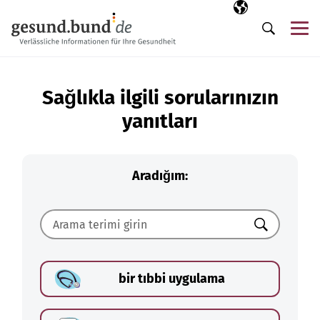
Gezinme menüsünü atla
Seçili dil
TR
Me
Arama
Sağlıkla ilgili sorularınızın
yanıtları
Aradığım:
Ara
bir tıbbi uygulama