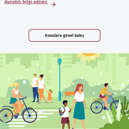
Ayrıntılı bilgi edinin
Konulara genel bakış