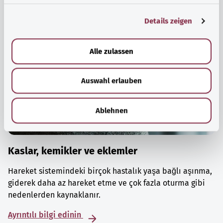
g
Details zeigen
s
a
u
Alle zulassen
s
w
Auswahl erlauben
a
h
l
Ablehnen
Kaslar, kemikler ve eklemler
Hareket sistemindeki birçok hastalık yaşa bağlı aşınma,
giderek daha az hareket etme ve çok fazla oturma gibi
nedenlerden kaynaklanır.
Ayrıntılı bilgi edinin