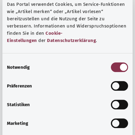
Das Portal verwendet Cookies, um Service-Funktionen
wie „Artikel merken“ oder „Artikel vorlesen“
bereitzustellen und die Nutzung der Seite zu
verbessern. Informationen und Widerspruchsoptionen
finden Sie in den
Cookie-
Einstellungen
der
Datenschutzerklärung
.
E
Notwendig
i
n
w
Präferenzen
i
Ruh ve huzur
l
Spor mu, meditasyon mu? Günlük yaşamın stres ve
l
Statistiken
sıkıntılarıyla başa çıkmak, iç huzuru arttırmak veya
i
dinlenmek için çeşitli önlemler vardır.
g
Marketing
u
Ayrıntılı bilgi edinin
n