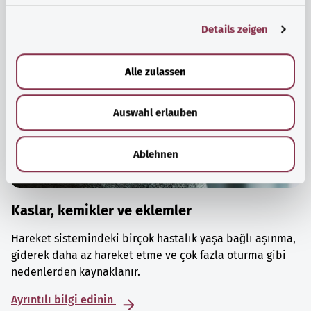
g
Details zeigen
s
a
u
Alle zulassen
s
w
Auswahl erlauben
a
h
l
Ablehnen
Kaslar, kemikler ve eklemler
Hareket sistemindeki birçok hastalık yaşa bağlı aşınma,
giderek daha az hareket etme ve çok fazla oturma gibi
nedenlerden kaynaklanır.
Ayrıntılı bilgi edinin