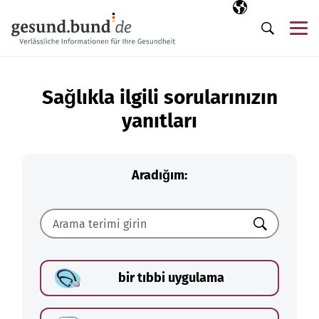
Gezinme menüsünü atla
Seçili dil
TR
Me
Arama
Sağlıkla ilgili sorularınızın
yanıtları
Aradığım:
Ara
bir tıbbi uygulama