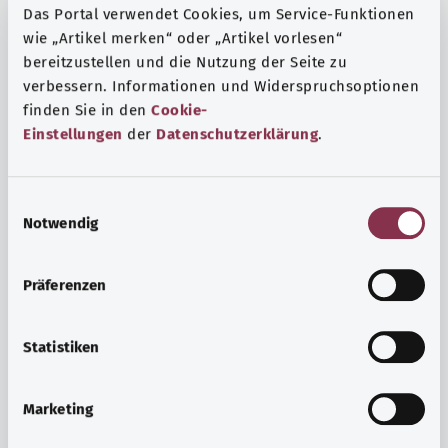
Das Portal verwendet Cookies, um Service-Funktionen
wie „Artikel merken“ oder „Artikel vorlesen“
bereitzustellen und die Nutzung der Seite zu
verbessern. Informationen und Widerspruchsoptionen
finden Sie in den
Cookie-
Einstellungen
der
Datenschutzerklärung
.
E
Notwendig
i
n
w
Präferenzen
i
Ruh ve huzur
l
Spor mu, meditasyon mu? Günlük yaşamın stres ve
l
Statistiken
sıkıntılarıyla başa çıkmak, iç huzuru arttırmak veya
i
dinlenmek için çeşitli önlemler vardır.
g
Marketing
u
Ayrıntılı bilgi edinin
n