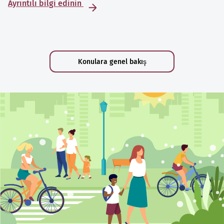
Ayrıntılı bilgi edinin
Konulara genel bakış