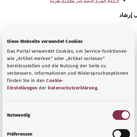
A22.9 جمرة خبيثة غير محددة تقريبًا
إرشاد
المصدر
Diese Webseite verwendet Cookies
Das Portal verwendet Cookies, um Service-Funktionen
The explanations of ICD and OPS codes are provided by
wie „Artikel merken“ oder „Artikel vorlesen“
the non-profit organization “Was hab’ ich?”
bereitzustellen und die Nutzung der Seite zu
gemeinnützige GmbH on behalf of the Federal Ministry of
verbessern. Informationen und Widerspruchsoptionen
Health (BMG).
finden Sie in den
Cookie-
Einstellungen
der
Datenschutzerklärung
.
E
Notwendig
رجوع إلى الأعلى
i
n
w
Präferenzen
gesund.bund.de