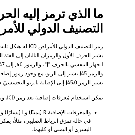
ما الذي ترمز إليه الح
التصنيف الدولي للأمراض 
يشير الحرف الأول والرمزان التاليان إلى الفئة
والرمز J45 يشير إلى الربو. مع وجود رموز
يشير الرمز J45.0 إلى الإصابة بالربو التحسسيّ في الغالب ويشير الرمز J45.1 إلى الربو غير التحسسيّ.
يمكن استخدام مُعرفات إضافية بعد رمز ICD. وتقدم هذه الحروف المزيد من المعلومات:
في حالة تمزق الرباط الصليبي، مثلاً، يمكن 
اليسرى أو اليمنى أو كليهما.