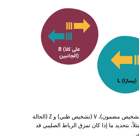
علامات إضافية، A (تشخيص مستبعد)، G (تشخيص مضمون)، V (تشخيص ظني) و Z (الحالة
اً، بتحديد ما إذا كان تمزق الرباط الصليبي قد
.