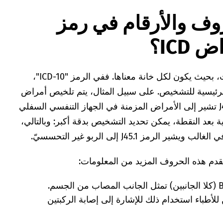
روف والأرقام في رمز
ICD؟
رمز التصنيف الدولي للأمراض ICD له هيكل ثابت، بحيث يكون لكل خانة معناها. ففي الرمز "ICD-10"،
 الرئيسية للتشخيص. على سبيل المثال، يتم تلخيص أمراض
الجهاز التنفسي بالحرف "J"، والرموز J40 إلى J47 تشير إلى الأمراض المزمنة في الجهاز التنفسي السفلي
 إضافية بعد النقطة، يمكن تحديد التشخيص بدقة أكبر: وبالتالي،
والمعرفات الإضافية R (يمينًا) وL (يسارًا) وB (كلا الجانبين) تمثل الجانب المصاب من الجسم.
للأطباء استخدام ذلك للإشارة إلى إصابة الركبتين