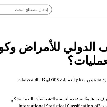
ف الدولي للأمراض وكو
مليات؟
تم إنشاء رموز التصنيف الدولي للأمراض ICD وكود تشخيص مفتاح العمليات OPS لهيكلة التشخيصات
 للأمراض ICD هو نظام معترف به عالميًا يستخدم لتسمية التشخيصات الطبية بشكلٍ
إلى المصطلح الإنجليزي "International Statistical Classification of