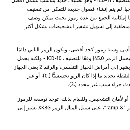
منذ عام 2022 تم تشفير التشخيصات دوليًا وفقًا للتصنيف ICD-11 - وهو تصنيف جديد يتناسب بشكل أفضل
يا. لم يتم إنشاء فصول جديدة للتمكن من تصنيف
 إمكانية الجمع بين عدة رموز بحيث يمكن وصف
 المنطقية إلى تسهيل تشفير التشخيصات بشكل أكثر
أربعة رموز كحد أدنى وستة رموز كحد أقصى، ويكون الرمز الثاني دائمًا
حرفًا. على سبيل المثال، فإن الربو التحسسي - يحمل الرمز J45.0 وفقًا للتصنيف ICD-10 - ولكنه يحمل
الرمز CA23.0 وفقًا للتصنيف ICD-11: والرمز CA يشير إلى أمراض الجهاز التنفسي، والرقم 2 يعني الجهاز
التنفسي السفلي والرقم 3 يشير إلى الربو. يتبع النقطة تحديد ما إذا كان الربو تحسسيًّا (.0)، أو غير
و لأمان التشخيص. وللقيام بذلك، توجد توسعة للرموز
التي تبدأ بالحرف "X" وترتبط بكود أساسي بالرمز "& amp؛"، على سبيل المثال الرمز XK8G يشير إلى