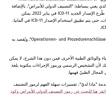
لذي يعني ببساطة: "التصنيف الدولي للأمراض". بالإضافة
إلى الإصدار الساري حاليًا من رموز ICD-10، فقد طُرح الإصدار الجديد ICD-11 في يناير 2022. يمكن
استخدام كلا الإصدارين لفترة انتقالية تبلغ 5 سنوات. حتى يتم تطبيق استخدام الإصدار ICD-11 في ألمانيا،
والاختصار "OPS" يشير إلى المصطلح الألماني "Operationen- und Prozedurenschlüssel". ويُقصد به
 والوثائق الطبية الأخرى. فمن دون هذا الشرح، لا يمكن
لك لأن التشخيص الرسمي ورموز الإجراءات مكتوبة بلغة
لمجال الطبيّ فهمها.
gesund.، بالتعاون مع خدمة "ماذا لديّ"، تفسيرات سهلة الفهم لرموز التصنيف
انقر هنا للبحث عن رموز التصنيف الدولي للأمراض وكود