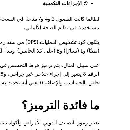
9: الإجراءات التكميلية
لطالما كانت الفصول 2 و4 
مستخدمة في نظام الصحة الألماني.
(يمينًا) وL (يسارًا) وB (على كلا الجانبين). ويبدأ الكود برقم الفصل، متبوعًا بشرطة.
خاص بالحساسية والإضافة 0 تعني أنه يحدث بسبب سم النحل أو الدبابير.
ما فائدة الترميز؟
تعتبر رموز التصنيف الدولي للأمراض وأكواد تشخي