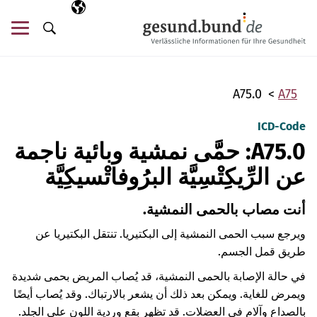
تخطي التنقل
AR
اللغة المختارة
قائ
البحث
A75.0
A75
ICD-Code
A75.0: حمَّى نمشية وبائية ناجمة
عن الرِّيكِتْسِيَّة البرُوفاتْسيكِيَّة
أنت مصاب بالحمى النمشية.
ويرجع سبب الحمى النمشية إلى البكتيريا. تنتقل البكتيريا عن
طريق قمل الجسم.
في حالة الإصابة بالحمى النمشية، قد يُصاب المريض بحمى شديدة
ويمرض للغاية. ويمكن بعد ذلك أن يشعر بالارتباك. وقد يُصاب أيضًا
بالصداع وآلام في العضلات. قد تظهر بقع وردية اللون على الجلد.